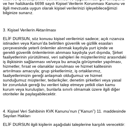
ve her halükarda 6698 sayılı Kişisel Verilerin Korunması Kanunu ve
ilgili mevzuata uygun olarak kişisel verilerinizi işleyebileceğimizi
bilginize sunarız.
3. Kişisel Verilerin Aktarılması
ELİF DURSUN, söz konusu kişisel verilerinizi sadece; açık rızanıza
istinaden veya Kanun'da belirtilen güvenlik ve gizlilik esasları
çerçevesinde yeterli önlemler alınmak kaydıyla yurt içinde ve
gerekli güvenlik önlemlerinin alınması kaydıyla yurt dışında, Şirket
faaliyetlerinin yürütülmesi, veri sahipleri ile müşterilerimiz arasındaki
iş ilişkisinin sağlanması ve/veya bu amaçla görüşmeler yapılması,
hizmetler, fırsat ve olanaklar sunulması ve hizmet kalitesinin
artırılması amacıyla; grup şirketlerimiz, iş ortaklarımız,
faaliyetlerimizin gereği anlaşmalı olduğumuz ve hizmet
sunduğumuz müşteriler, tedarikçiler, denetim şirketleri veya yasal
bir zorunluluk gereği bu verileri talep etmeye yetkili olan kamu
kurum veya kuruluşları, bunlarla sınırlı olmamak üzere ilgili diğer
otoriteler ile paylaşabilecektir.
4. Kişisel Veri Sahibinin KVK Kanunu'nun (“Kanun”) 11. maddesinde
Sayılan Hakları
ELİF DURSUN ilgili kişilerin aşağıdaki taleplerine karşılık verecektir: