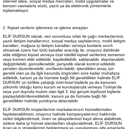
internet sitesi, sosyal medya mecraları, mobil uygulamalar ve
benzeri vasıtalarla sözlü, yazılı ya da elektronik yöntemlerle
toplamaktayız.
2. Kişisel verilerin işlenmesi ve işleme amaçları
ELİF DURSUN olarak, veri sorumlusu sıfatı ile çağrı merkezlerimiz,
yazılı iletişim kanallarımız, sosyal medya sayfalarımız, mobil iletişim
kanalları, mağaza içi iletişim kanalları ve/veya bunlarla sınırlı
olmamak üzere her türlü kanallar aracılığı ile; onayınız dahilinde
elde ettiğimiz kişisel ve/veya özel nitelikli kişisel verileriniz tamamen
veya kısmen elde edilebilir, kaydedilebilir, saklanabilir, depolanabilir,
değiştirilebilir, güncellenebilir, periyodik olarak kontrol edilebilir,
yeniden düzenlenebilir, sınıflandırılabilir, işlendikleri amaç için
gerekli olan ya da ilgili kanunda öngörülen süre kadar muhafaza
edilebilir, kanuni ya da hizmete bağlı fiili gereklilikler halinde ELİF
DURSUN ‘un birlikte çalıştığı özel-tüzel kişilerle ya da kanunen
yükümlü olduğu kamu kurum ve kuruluşlarıyla ve/veya Türkiye'de
veya yurt dışında mukim olan ilgili 3. kişi gerçek kişi/tüzel kişilerle
paylaşılabilir/devredilebilir, kanuni ya da hizmete bağlı fiili
gereklilikler halinde yurtdışına aktarılabilir.
ELİF DURSUN müşterilerinin markalarımızın hizmetlerinden
faydalanabilmesi, onayınız halinde kampanyalarımız hakkında
sizleri bilgilendirmek, öneri ve şikayetlerinizi kayıt altına alabilmek,
sizlere daha iyi hizmet standartları oluşturabilmek, ELİF DURSUN
ticari ve iş stratejilerinin belirlenmesi ve uygulanması gibi amaçlarla