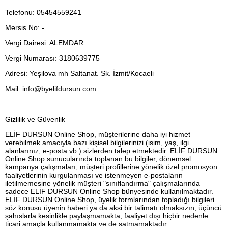
Telefonu: 05454559241
Mersis No: -
Vergi Dairesi: ALEMDAR
Vergi Numarası: 3180639775
Adresi: Yeşilova mh Saltanat. Sk. İzmit/Kocaeli
Mail:
info@byelifdursun.com
Gizlilik ve Güvenlik
ELİF DURSUN Online Shop, müşterilerine daha iyi hizmet
verebilmek amacıyla bazı kişisel bilgilerinizi (isim, yaş, ilgi
alanlarınız, e-posta vb.) sizlerden talep etmektedir. ELİF DURSUN
Online Shop sunucularında toplanan bu bilgiler, dönemsel
kampanya çalışmaları, müşteri profillerine yönelik özel promosyon
faaliyetlerinin kurgulanması ve istenmeyen e-postaların
iletilmemesine yönelik müşteri "sınıflandırma" çalışmalarında
sadece ELİF DURSUN Online Shop bünyesinde kullanılmaktadır.
ELİF DURSUN Online Shop, üyelik formlarından topladığı bilgileri
söz konusu üyenin haberi ya da aksi bir talimatı olmaksızın, üçüncü
şahıslarla kesinlikle paylaşmamakta, faaliyet dışı hiçbir nedenle
ticari amaçla kullanmamakta ve de satmamaktadır.