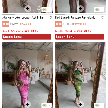
1
1
Marka Model Leopar Askılı Saten Elbise
Beli Lastıklı Palazzo Pantolonlu Keten Takım Kahve
₺849,90
₺764,91
₺1.100,00
₺990,00
%10
%10
573,68 TL
742,50 TL
Sepette %25 İndirim
Sepette %25 İndirim
Sezon Sonu
Sezon Sonu
2
2