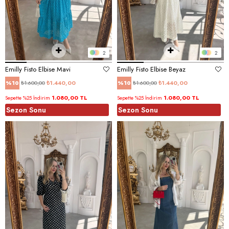
2
2
Emilly Fisto Elbise Mavi
Emilly Fisto Elbise Beyaz
₺1.600,00
₺1.440,00
₺1.600,00
₺1.440,00
%10
%10
1.080,00 TL
1.080,00 TL
Sepette %25 İndirim
Sepette %25 İndirim
Sezon Sonu
Sezon Sonu