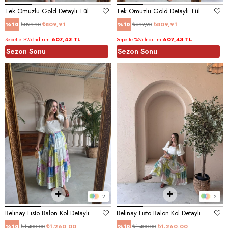
Tek Omuzlu Gold Detaylı Tül Elbise Pembe
Tek Omuzlu Gold Detaylı Tül Elbise Yeşil
₺899,90
₺809,91
₺899,90
₺809,91
%10
%10
607,43 TL
607,43 TL
Sepette %25 İndirim
Sepette %25 İndirim
Sezon Sonu
Sezon Sonu
2
2
Belinay Fisto Balon Kol Detaylı Elbise Mavi Desenli
Belinay Fisto Balon Kol Detaylı Elbise Yeşil Desenli
₺1.400,00
₺1.260,00
₺1.400,00
₺1.260,00
%10
%10