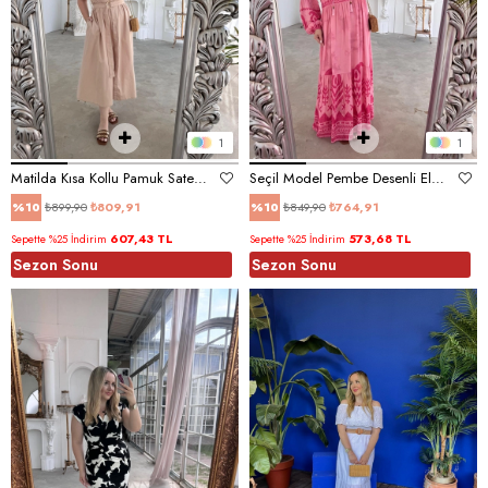
1
1
Matilda Kısa Kollu Pamuk Saten Elbise Bej
Seçil Model Pembe Desenli Elbise
₺899,90
₺809,91
₺849,90
₺764,91
%10
%10
607,43 TL
573,68 TL
Sepette %25 İndirim
Sepette %25 İndirim
Sezon Sonu
Sezon Sonu