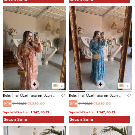
3
3
Belis İthal Özel Tasarım Uzun Elbise Pembe
Belis İthal Özel Tasarım Uzun Elbise Mavi
₺1.700,00
₺1.530,00
₺1.700,00
₺1.530,00
%10
%10
1.147,50 TL
1.147,50 TL
Sepette %25 İndirim
Sepette %25 İndirim
Sezon Sonu
Sezon Sonu