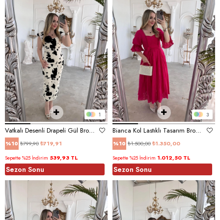
1
3
Vatkalı Desenli Drapeli Gül Broş Elbise
Bianca Kol Lastıklı Tasarım Brode Fuşya Elbise
₺799,90
₺719,91
₺1.500,00
₺1.350,00
%10
%10
539,93 TL
1.012,50 TL
Sepette %25 İndirim
Sepette %25 İndirim
Sezon Sonu
Sezon Sonu