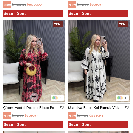
₺1.600,00
₺800,00
₺849,90
₺509,94
%50
%40
Sezon Sonu
Sezon Sonu
YENI
YENI
ÜRÜN
ÜRÜN
3
1
Çisem Model Desenli Elbise Pembe Siyah Desenli
Manolya Balon Kol Pamuk Viskon Elbise
₺849,90
₺509,94
₺949,90
₺569,94
%40
%40
Sezon Sonu
Sezon Sonu