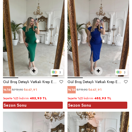
3
3
Gül Broş Detaylı Vatkalı Krep Elbise Yeşil
Gül Broş Detaylı Vatkalı Krep Elbise Saks Mavi
₺719,90
₺647,91
₺719,90
₺647,91
%10
%10
485,93 TL
485,93 TL
Sepette %25 İndirim
Sepette %25 İndirim
Sezon Sonu
Sezon Sonu