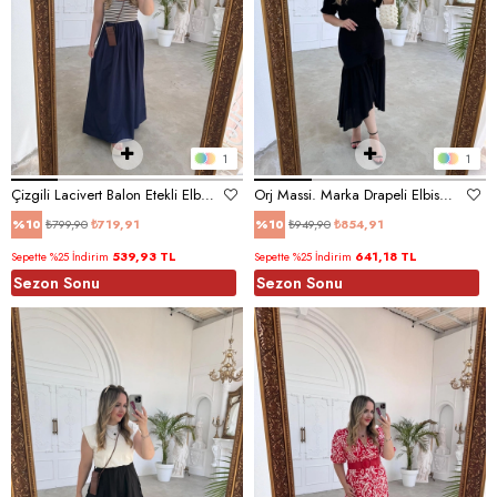
1
1
Çizgili Lacivert Balon Etekli Elbise
Orj Massi. Marka Drapeli Elbise Siyah
₺799,90
₺719,91
₺949,90
₺854,91
%10
%10
539,93 TL
641,18 TL
Sepette %25 İndirim
Sepette %25 İndirim
Sezon Sonu
Sezon Sonu