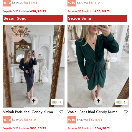
₺679,90
₺611,91
₺679,90
₺611,91
%10
%10
458,93 TL
458,93 TL
Sepette %25 İndirim
Sepette %25 İndirim
Sezon Sonu
Sezon Sonu
3
3
Vatkalı Paris İthal Cendy Kumaş Elbise Gri
Vatkalı Paris İthal Cendy Kumaş Elbise Zümrüt
₺749,90
₺674,91
₺749,90
₺674,91
%10
%10
506,18 TL
506,18 TL
Sepette %25 İndirim
Sepette %25 İndirim