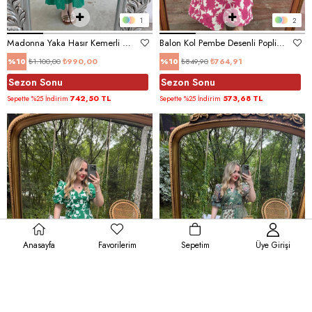
1
2
Madonna Yaka Hasır Kemerli Gipeli Fisto Elbise Yeşil
Balon Kol Pembe Desenli Poplin Elbise
₺1.100,00
₺990,00
₺849,90
₺764,91
%10
%10
Sezon Sonu
Sezon Sonu
742,50 TL
573,68 TL
Sepette %25 İndirim
Sepette %25 İndirim
Anasayfa
Favorilerim
Sepetim
Üye Girişi
2
1