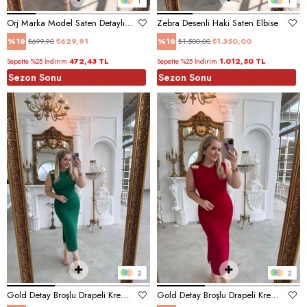
1
1
Orj Marka Model Saten Detaylı Mavi Elbise
Zebra Desenli Haki Saten Elbise
₺699,90
₺629,91
₺1.500,00
₺1.350,00
%10
%10
472,43 TL
1.012,50 TL
Sepette %25 İndirim
Sepette %25 İndirim
Sezon Sonu
Sezon Sonu
2
2
Gold Detay Broşlu Drapeli Krep Elbise Zümrüt Yeşil
Gold Detay Broşlu Drapeli Krep Elbise Kırmızı