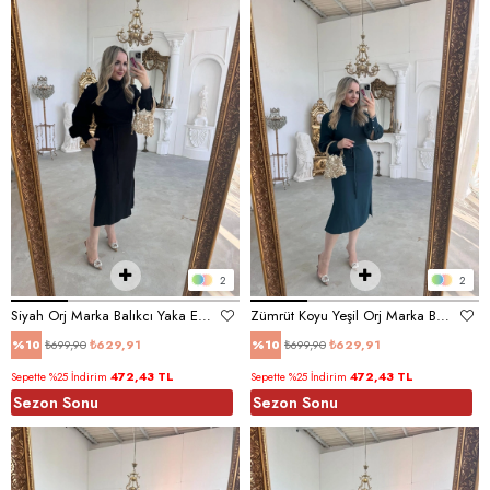
2
2
Siyah Orj Marka Balıkcı Yaka Elbise
Zümrüt Koyu Yeşil Orj Marka Balıkcı Yaka Elbise
₺699,90
₺629,91
₺699,90
₺629,91
%10
%10
472,43 TL
472,43 TL
Sepette %25 İndirim
Sepette %25 İndirim
Sezon Sonu
Sezon Sonu