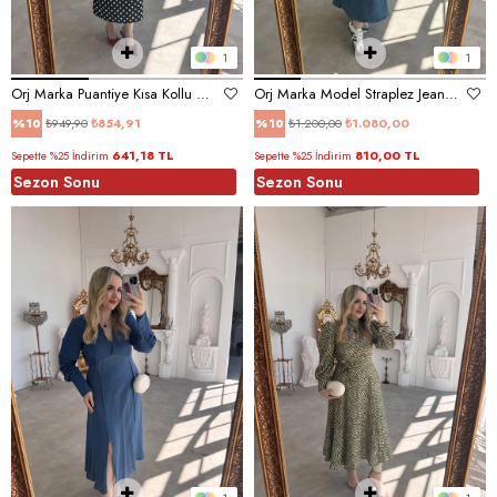
1
1
Orj Marka Puantiye Kısa Kollu Elbise
Orj Marka Model Straplez Jean Elbise
₺949,90
₺854,91
₺1.200,00
₺1.080,00
%10
%10
641,18 TL
810,00 TL
Sepette %25 İndirim
Sepette %25 İndirim
Sezon Sonu
Sezon Sonu