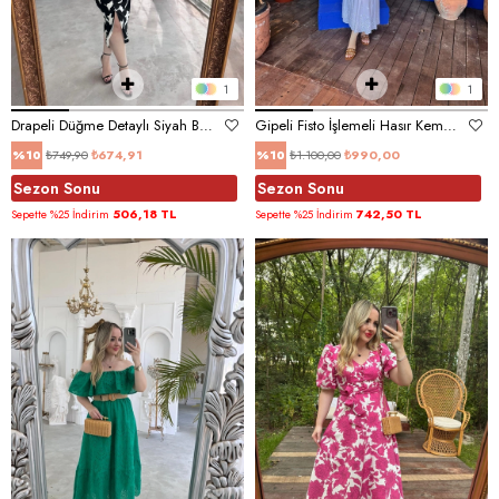
1
1
Drapeli Düğme Detaylı Siyah Beyaz Elbise
Gipeli Fisto İşlemeli Hasır Kemerli Beyaz Elbise
₺749,90
₺674,91
₺1.100,00
₺990,00
%10
%10
Sezon Sonu
Sezon Sonu
506,18 TL
742,50 TL
Sepette %25 İndirim
Sepette %25 İndirim