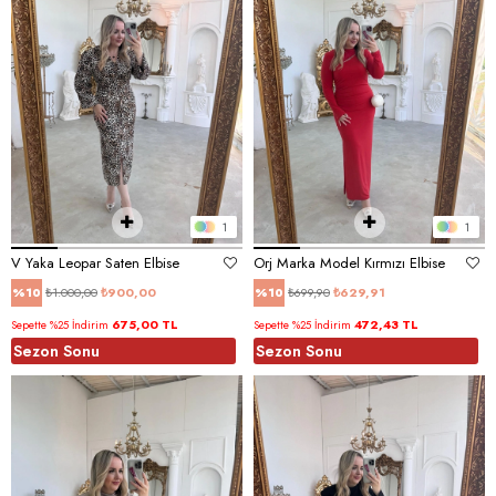
1
1
V Yaka Leopar Saten Elbise
Orj Marka Model Kırmızı Elbise
₺1.000,00
₺900,00
₺699,90
₺629,91
%10
%10
675,00 TL
472,43 TL
Sepette %25 İndirim
Sepette %25 İndirim
Sezon Sonu
Sezon Sonu