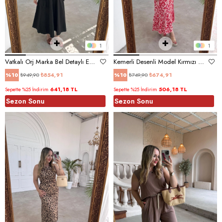
1
1
Vatkalı Orj Marka Bel Detaylı Elbise Siyah
Kemerli Desenli Model Kırmızı Elbise
₺949,90
₺854,91
₺749,90
₺674,91
%10
%10
641,18 TL
506,18 TL
Sepette %25 İndirim
Sepette %25 İndirim
Sezon Sonu
Sezon Sonu