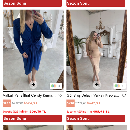
Sezon Sonu
Sezon Sonu
3
3
Vatkalı Paris İthal Cendy Kumaş Elbise Saks Mavi
Gül Broş Detaylı Vatkalı Krep Elbise Bej
₺749,90
₺674,91
₺719,90
₺647,91
%10
%10
506,18 TL
485,93 TL
Sepette %25 İndirim
Sepette %25 İndirim
Sezon Sonu
Sezon Sonu