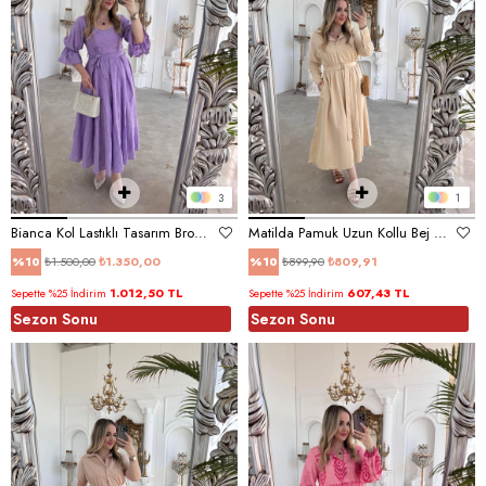
3
1
Bianca Kol Lastıklı Tasarım Brode Lila Elbise
Matilda Pamuk Uzun Kollu Bej Renk
₺1.500,00
₺1.350,00
₺899,90
₺809,91
%10
%10
1.012,50 TL
607,43 TL
Sepette %25 İndirim
Sepette %25 İndirim
Sezon Sonu
Sezon Sonu