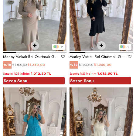
2
2
Marley Vatkalı Bel Oturtmalı Gold Düğme Detaylı Bej Elbise
Marley Vatkalı Bel Oturtmalı Gold Düğme Detaylı Siyah Elbise
₺1.500,00
₺1.350,00
₺1.500,00
₺1.350,00
%10
%10
1.012,50 TL
1.012,50 TL
Sepette %25 İndirim
Sepette %25 İndirim
Sezon Sonu
Sezon Sonu