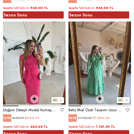
945,00 TL
945,00 TL
Sepette %25 İndirim
Sepette %25 İndirim
Sezon Sonu
Sezon Sonu
1
3
Düğüm Detaylı Modal Kumaş Elbise Pembe
Belis İthal Özel Tasarım Uzun Elbise Mint Yeşil
₺689,90
₺620,91
₺1.700,00
₺1.530,00
%10
%10
465,68 TL
1.147,50 TL
Sepette %25 İndirim
Sepette %25 İndirim
Sezon Sonu
Sezon Sonu