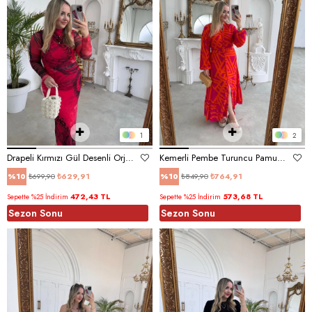
1
2
Drapeli Kırmızı Gül Desenli Orj Marka Model Tül Elbise
Kemerli Pembe Turuncu Pamuk Viskon Düğmeli Elbise
₺699,90
₺629,91
₺849,90
₺764,91
%10
%10
472,43 TL
573,68 TL
Sepette %25 İndirim
Sepette %25 İndirim
Sezon Sonu
Sezon Sonu