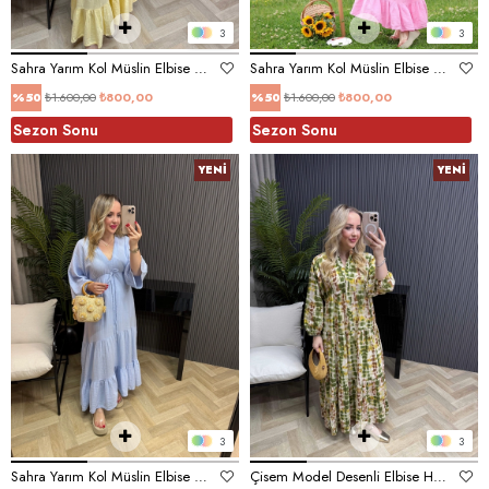
3
3
Sahra Yarım Kol Müslin Elbise Sarı
Sahra Yarım Kol Müslin Elbise Pembe
₺1.600,00
₺800,00
₺1.600,00
₺800,00
%50
%50
Sezon Sonu
Sezon Sonu
YENI
YENI
ÜRÜN
ÜRÜN
3
3
Sahra Yarım Kol Müslin Elbise Mavi
Çisem Model Desenli Elbise Haki Desenli