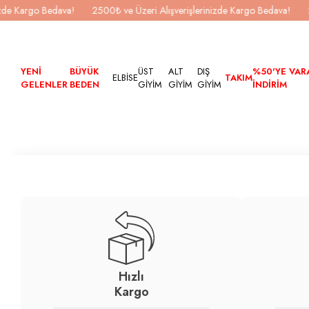
de Kargo Bedava!
2500₺ ve Üzeri Alışverişlerinizde Kargo Bedava!
25
YENİ
BÜYÜK
ÜST
ALT
DIŞ
%50'YE VAR
ELBİSE
TAKIM
GELENLER
BEDEN
GİYİM
GİYİM
GİYİM
İNDİRİM
Hızlı
Kargo