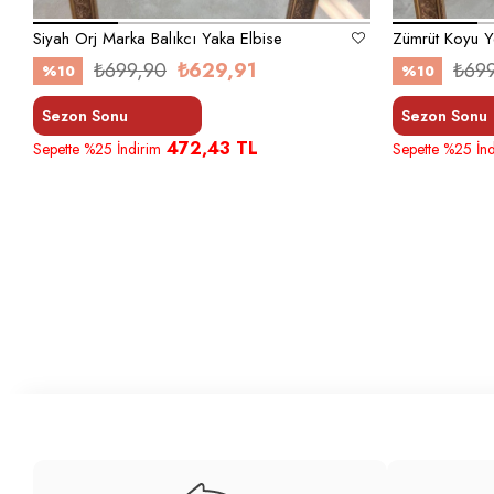
Siyah Orj Marka Balıkcı Yaka Elbise
₺699,90
₺629,91
₺69
%10
%10
Sezon Sonu
Sezon Sonu
472,43 TL
Sepette %25 İndirim
Sepette %25 İnd