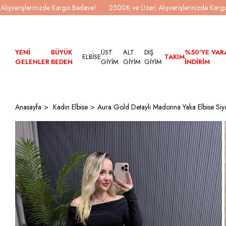
Alışverişlerinizde Kargo Bedava!
2500₺ ve Üzeri Alışverişlerinizde Kar
YENİ
BÜYÜK
ÜST
ALT
DIŞ
%50'YE VAR
ELBİSE
TAKIM
GELENLER
BEDEN
GİYİM
GİYİM
GİYİM
İNDİRİM
Anasayfa
Kadın Elbise
Aura Gold Detaylı Madonna Yaka Elbise Siy