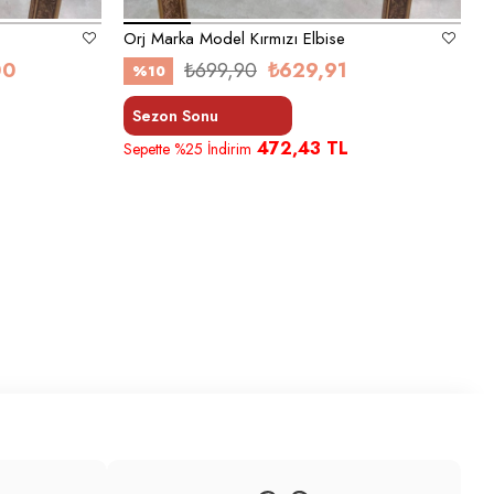
Orj Marka Model Kırmızı Elbise
00
₺699,90
₺629,91
%10
Sezon Sonu
472,43 TL
Sepette %25 İndirim
S