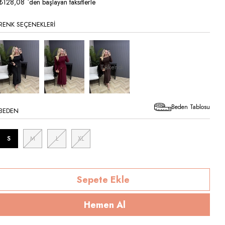
İndirim
₺128,08
`den başlayan taksitlerle
RENK SEÇENEKLERI
Tükendi
Beden Tablosu
BEDEN
S
M
L
XL