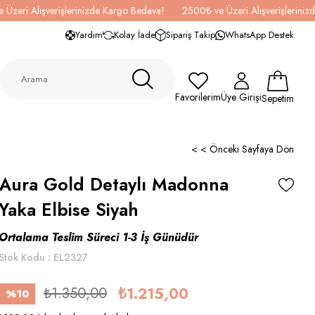
 Üzeri Alışverişlerinizde Kargo Bedava!
2500₺ ve Üzeri Alışverişlerini
Yardım
Kolay İade
Sipariş Takip
WhatsApp Destek
Favorilerim
Üye Girişi
Sepetim
< < Önceki Sayfaya Dön
Aura Gold Detaylı Madonna
Yaka Elbise Siyah
Ortalama Teslim Süreci 1-3 İş Günüdür
Stok Kodu
EL2327
₺1.350,00
₺1.215,00
%
10