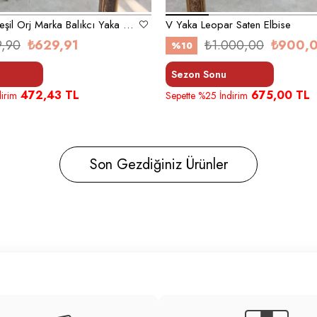
Zümrüt Koyu Yeşil Orj Marka Balıkcı Yaka Elbise
V Yaka Leopar Saten Elbise
9,90
₺629,91
₺1.000,00
₺900,
%10
Sezon Sonu
472,43 TL
675,00 TL
irim
Sepette %25 İndirim
Son Gezdiğiniz Ürünler