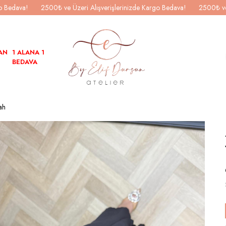
go Bedava!
2500₺ ve Üzeri Alışverişlerinizde Kargo Bedava!
2500₺ ve
AN
1 ALANA 1
BEDAVA
ah