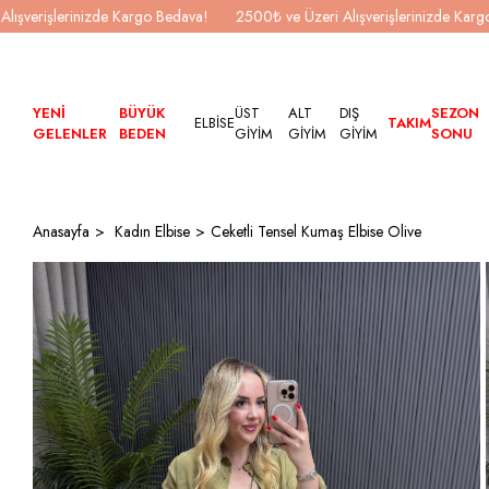
Alışverişlerinizde Kargo Bedava!
2500₺ ve Üzeri Alışverişlerinizde Kar
YENİ
BÜYÜK
ÜST
ALT
DIŞ
SEZON
ELBİSE
TAKIM
GELENLER
BEDEN
GİYİM
GİYİM
GİYİM
SONU
Anasayfa
Kadın Elbise
Ceketli Tensel Kumaş Elbise Olive