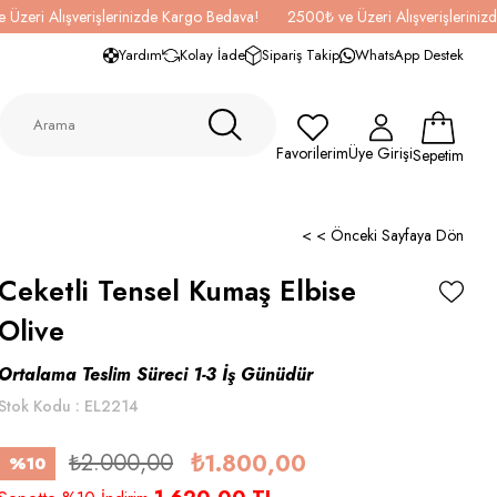
 Üzeri Alışverişlerinizde Kargo Bedava!
2500₺ ve Üzeri Alışverişlerini
Yardım
Kolay İade
Sipariş Takip
WhatsApp Destek
Favorilerim
Üye Girişi
Sepetim
< < Önceki Sayfaya Dön
Ceketli Tensel Kumaş Elbise
Olive
Ortalama Teslim Süreci 1-3 İş Günüdür
Stok Kodu
EL2214
₺2.000,00
₺1.800,00
%
10