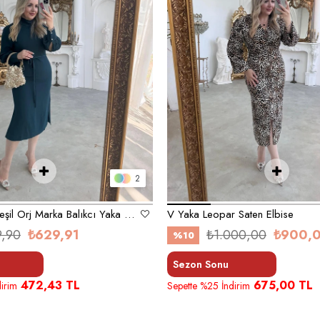
2
Zümrüt Koyu Yeşil Orj Marka Balıkcı Yaka Elbise
V Yaka Leopar Saten Elbise
9,90
₺629,91
₺1.000,00
₺900,
%10
Sezon Sonu
472,43 TL
675,00 TL
irim
Sepette %25 İndirim