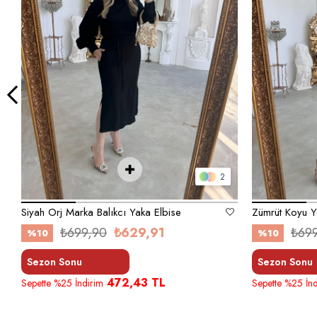
2
Siyah Orj Marka Balıkcı Yaka Elbise
₺699,90
₺629,91
₺69
%10
%10
Sezon Sonu
Sezon Sonu
472,43 TL
Sepette %25 İndirim
Sepette %25 İnd