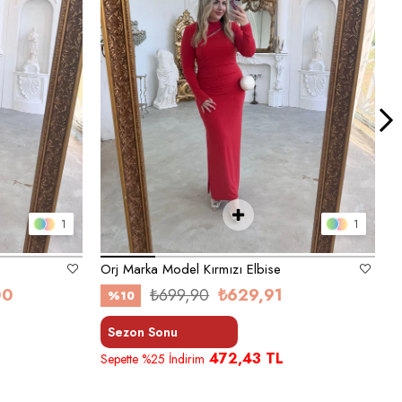
1
1
Orj Marka Model Kırmızı Elbise
00
₺699,90
₺629,91
%10
Sezon Sonu
472,43 TL
Sepette %25 İndirim
S