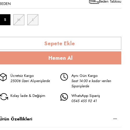
Beden Tablosu
BEDEN
S
M
L
Ücretsiz Kargo
Aynı Gün Kargo
2500₺ Üzeri Alışverişlerde
Saat 14:00 e kadar verilen
Siparişlerde
Kolay İade & Değişim
WhatsApp Sipariş
0545 455 92 41
Ürün Özellikleri