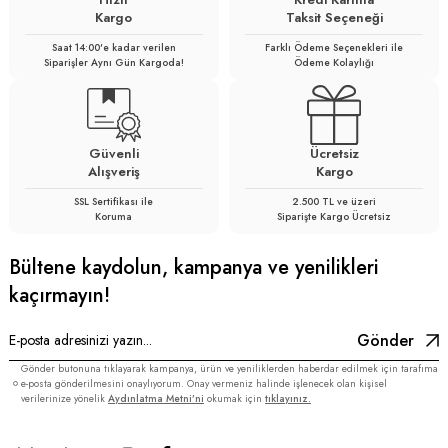
Kargo
Taksit Seçeneği
Saat 14:00'e kadar verilen
Farklı Ödeme Seçenekleri ile
Siparişler Aynı Gün Kargoda!
Ödeme Kolaylığı
Güvenli
Ücretsiz
Alışveriş
Kargo
SSL Sertifikası ile
2.500 TL ve üzeri
Koruma
Siparişte Kargo Ücretsiz
Bültene kaydolun, kampanya ve yenilikleri
kaçırmayın!
Gönder
Gönder butonuna tıklayarak kampanya, ürün ve yeniliklerden haberdar edilmek için tarafıma
e-posta gönderilmesini onaylıyorum. Onay vermeniz halinde işlenecek olan kişisel
verilerinize yönelik
Aydınlatma Metni’ni
okumak için
tıklayınız.