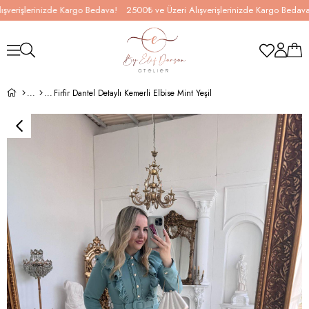
işlerinizde Kargo Bedava!
2500₺ ve Üzeri Alışverişlerinizde Kargo Bedava!
2
Firfir Dantel Detaylı Kemerli Elbise Mint Yeşil