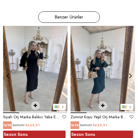
Benzer Ürünler
2
2
Siyah Orj Marka Balıkcı Yaka Elbise
Zümrüt Koyu Yeşil Orj Marka Balıkcı Yaka Elbise
₺699,90
₺629,91
₺699,90
₺629,91
%10
%10
Sezon Sonu
Sezon Sonu