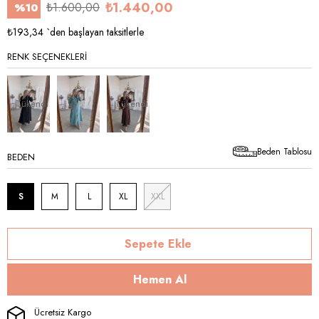
₺1.440,00
₺1.600,00
%
10
İndirim
₺193,34
`den başlayan taksitlerle
RENK SEÇENEKLERI
Tükendi
Tükendi
Beden Tablosu
BEDEN
S
M
L
XL
XXL
Ücretsiz Kargo