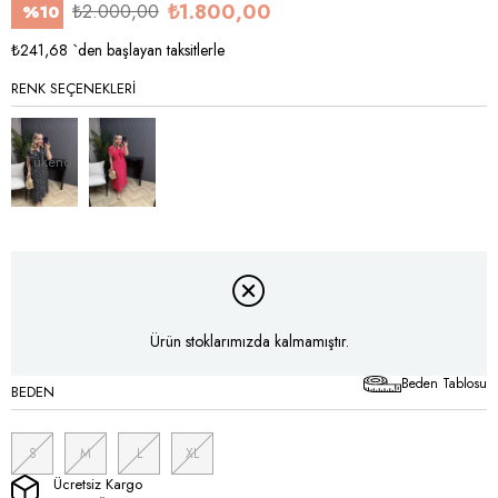
₺1.800,00
₺2.000,00
%
10
İndirim
₺241,68
`den başlayan taksitlerle
RENK SEÇENEKLERI
Tükendi
Ürün stoklarımızda kalmamıştır.
Beden Tablosu
BEDEN
S
M
L
XL
Ücretsiz Kargo