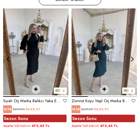
2
2
Siyah Orj Marka Balıkcı Yaka Elbise
Zümrüt Koyu Yeşil Orj Marka Balıkcı Yaka Elbise
₺699,90
₺629,91
₺699,90
₺629,91
%10
%10
Sezon Sonu
Sezon Sonu
472,43 TL
472,43 TL
Sepette %25 İndirim
Sepette %25 İndirim