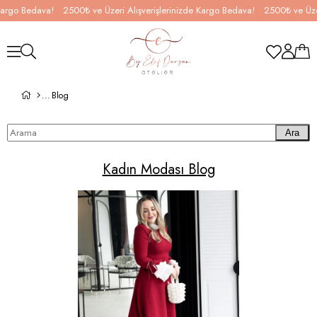
 Kargo Bedava!
2500₺ ve Üzeri Alışverişlerinizde Kargo Bedava!
2500₺ ve Üzer
Blog
Ara
Kadın Modası Blog