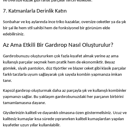
ve oversize kazak gibi rahat parçalar tercih edilebilir.
7. Katmanlarla Derinlik Katın
Sonbahar ve kış aylarında ince triko kazaklar, oversize ceketler ya da şık
bir şal ile hem stil sahibi hem de fonksiyonel bir görünüm elde
edebilirsiniz.
Az Ama Etkili Bir Gardırop Nasıl Oluşturulur?
Gardırobunuzu oluştururken çok fazla kıyafet almak yerine az ama
kullanışlı parçalar seçmek hem pratik hem de ekonomiktir. Beyaz
gömlek, siyah pantolon, düz tişörtler ve blazer ceket gibi klasik parçalar
farklı tarzlarla uyum sağlayarak çok sayıda kombin yapmanıza imkan
tanır.
Kapsül gardırop oluşturmak daha az parçayla şık ve kullanışlı kombinler
yapmanızı sağlar. Bu yaklaşım gardırobunuzdaki her parçanın birbirini
tamamlamasına dayanır.
Giysilerinizin kaliteli ve dayanıklı olmasına özen göstermelisiniz. Ucuz ve
kalitesiz kumaşlar kısa sürede yıpranırken kaliteli kumaşlardan yapılan
kıyafetler uzun yıllar kullanılabilir.