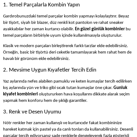
1. Temel Parçalarla Kombin Yapın
Gardırobunuzdaki temel parçalar kombin yapmayı kolaylaştırır. Beyaz
bir tişört, siyah bir blazer, düz renkli kot pantolon ve rahat sneaker
ayakkabılar her zaman kurtarıcı olabilir.
En güzel günlük kombinler
bu
temel parçaların birbiriyle uyum içinde kullanılmasıyla oluşturulur.
Klasik ve modern parçaları birleştirerek farklı tarzlar elde edebilirsiniz.
Örneğin, basic bir tişörtü deri ceketle tamamlayarak hem rahat hem de
havalı bir görünüm elde edebilirsiniz.
2. Mevsime Uygun Kıyafetler Tercih Edin
Yaz aylarında nefes alabilen pamuklu ve keten kumaşlar tercih edilirken
kış aylarında yün ve triko gibi sıcak tutan kumaşlar öne çıkar.
Gunluk
kiyafet kombinleri
oluştururken hava koşullarını dikkate alarak seçim
yapmak hem konforu hem de şıklığı garantiler.
3. Renk ve Desen Uyumu
Nötr renkler her zaman kullanışlı ve kurtarıcıdır fakat kombininize
hareket katmak için pastel ya da canlı tonları da kullanabilirsiniz. Desenli
parçalar tercih ediyorsanız sade renklerle dengeleyerek fazla gösterişli