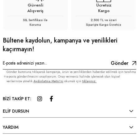
Güvenli
Ücretsiz
Alışveriş
Kargo
SSL Sertifikası ile
2.500 TL ve üzeri
Koruma
Siparişte Kargo Ücretsiz
Bültene kaydolun, kampanya ve yenilikleri
kaçırmayın!
Gönder
Gönder butonuna tıklayarak kampanya, ürün ve yeniliklerden haberdar edilmek için tarafıma
e-posta gönderilmesini onaylıyorum. Onay vermeniz halinde işlenecek olan kişisel
verilerinize yönelik
Aydınlatma Metni’ni
okumak için
tıklayınız.
BİZİ TAKİP ET:
ELİF DURSUN
YARDIM